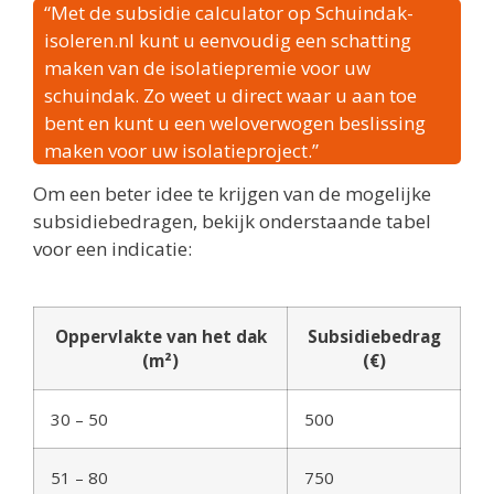
“Met de subsidie calculator op Schuindak-
isoleren.nl kunt u eenvoudig een schatting
maken van de isolatiepremie voor uw
schuindak. Zo weet u direct waar u aan toe
bent en kunt u een weloverwogen beslissing
maken voor uw isolatieproject.”
Om een beter idee te krijgen van de mogelijke
subsidiebedragen, bekijk onderstaande tabel
voor een indicatie:
Oppervlakte van het dak
Subsidiebedrag
(m²)
(€)
30 – 50
500
51 – 80
750