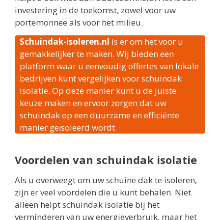
investering in de toekomst, zowel voor uw
portemonnee als voor het milieu.
Schuindak-isoleren.nl
is er om het voor u
gemakkelijker te maken. Wij bieden een
platform waar u eenvoudig offertes van lokale
bedrijven kunt vergelijken voor schuindak
isolatie. Op deze manier kunt u de juiste
keuze maken en ervoor zorgen dat uw
schuindak op een duurzame en efficiënte
manier geïsoleerd wordt.
Voordelen van schuindak isolatie
Als u overweegt om uw schuine dak te isoleren,
zijn er veel voordelen die u kunt behalen. Niet
alleen helpt schuindak isolatie bij het
verminderen van uw energieverbruik, maar het