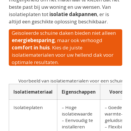
beste past bij uw woning en uw wensen. Van
isolatieplaten tot
isolatie dakpannen
, er is
altijd een geschikte oplossing beschikbaar.
Geïsoleerde schuine daken bieden niet alleen
energiebesparing
, maar ook verhoogd
comfort in huis
. Kies de juiste
isolatiematerialen voor uw hellend dak voor
optimale resultaten.
Voorbeeld van isolatiematerialen voor een schuin da
Isolatiemateriaal
Eigenschappen
Voordele
Isolatieplaten
– Hoge
– Goede
isolatiewaarde
warmte- en
– Eenvoudig te
geluidsisola
installeren
– Flexibilitei