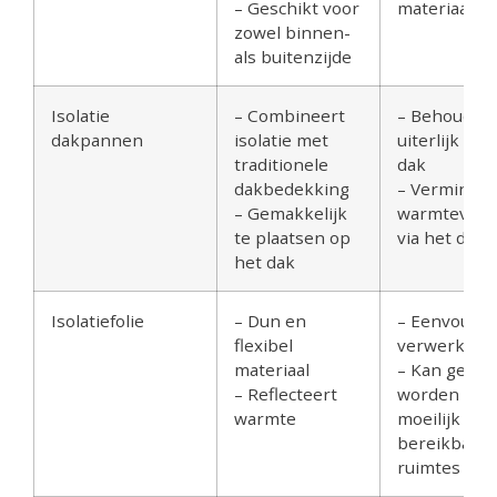
– Geschikt voor
materiaalke
zowel binnen-
als buitenzijde
Isolatie
– Combineert
– Behoudt h
dakpannen
isolatie met
uiterlijk va
traditionele
dak
dakbedekking
– Verminder
– Gemakkelijk
warmteverli
te plaatsen op
via het dak
het dak
Isolatiefolie
– Dun en
– Eenvoudig
flexibel
verwerken
materiaal
– Kan gebru
– Reflecteert
worden in
warmte
moeilijk
bereikbare
ruimtes