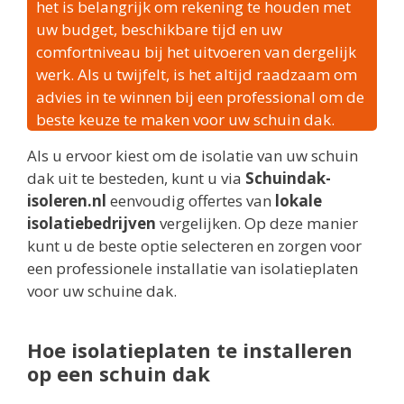
het is belangrijk om rekening te houden met
uw budget, beschikbare tijd en uw
comfortniveau bij het uitvoeren van dergelijk
werk. Als u twijfelt, is het altijd raadzaam om
advies in te winnen bij een professional om de
beste keuze te maken voor uw schuin dak.
Als u ervoor kiest om de isolatie van uw schuin
dak uit te besteden, kunt u via
Schuindak-
isoleren.nl
eenvoudig offertes van
lokale
isolatiebedrijven
vergelijken. Op deze manier
kunt u de beste optie selecteren en zorgen voor
een professionele installatie van isolatieplaten
voor uw schuine dak.
Hoe isolatieplaten te installeren
op een schuin dak