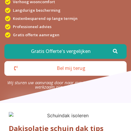
Verhoog wooncomfort
Langdurige bescherming
Kostenbesparend op lange termijn
Professioneel advies
Gratis offerte aanvragen
Gratis Offerte's vergelijken
Bel mij terug
Wij sturen uw aanvraag door naar maximaal 4 bedrijven die
werkzaam zijn in uw omgeving.
Dakisolatie schuin dak tips