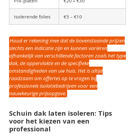
PIR-platen
€20
–
€30
Isolerende folies
€5 – €10
Houd er rekening mee dat de bovenstaande prijzen
slechts een indicatie zijn en kunnen variëren
afhankelijk van verschillende factoren zoals het type
dak, de oppervlakte en de specifieke
omstandigheden van uw huis. Het is altijd
raadzaam om offertes op te vragen bij
professionele isolatiebedrijven voor een
nauwkeurige prijsopgave.
Schuin dak laten isoleren: Tips
voor het kiezen van een
professional