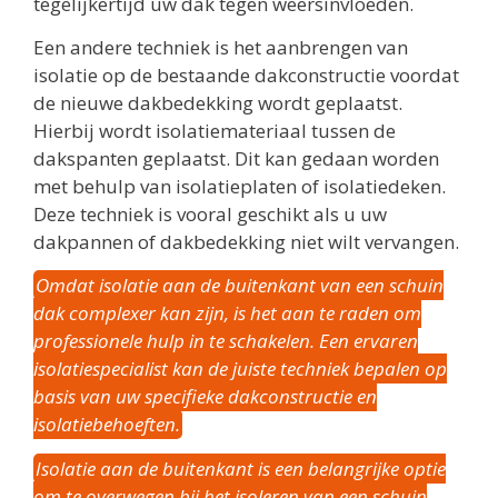
tegelijkertijd uw dak tegen weersinvloeden.
Een andere techniek is het aanbrengen van
isolatie op de bestaande dakconstructie voordat
de nieuwe dakbedekking wordt geplaatst.
Hierbij wordt isolatiemateriaal tussen de
dakspanten geplaatst. Dit kan gedaan worden
met behulp van isolatieplaten of isolatiedeken.
Deze techniek is vooral geschikt als u uw
dakpannen of dakbedekking niet wilt vervangen.
Omdat isolatie aan de buitenkant van een schuin
dak complexer kan zijn, is het aan te raden om
professionele hulp in te schakelen. Een ervaren
isolatiespecialist kan de juiste techniek bepalen op
basis van uw specifieke dakconstructie en
isolatiebehoeften.
Isolatie aan de buitenkant is een belangrijke optie
om te overwegen bij het isoleren van een schuin