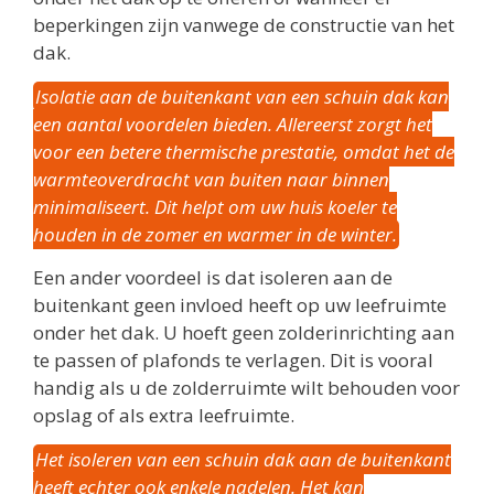
beperkingen zijn vanwege de constructie van het
dak.
Isolatie aan de buitenkant van een schuin dak kan
een aantal voordelen bieden. Allereerst zorgt het
voor een betere thermische prestatie, omdat het de
warmteoverdracht van buiten naar binnen
minimaliseert. Dit helpt om uw huis koeler te
houden in de zomer en warmer in de winter.
Een ander voordeel is dat isoleren aan de
buitenkant geen invloed heeft op uw leefruimte
onder het dak. U hoeft geen zolderinrichting aan
te passen of plafonds te verlagen. Dit is vooral
handig als u de zolderruimte wilt behouden voor
opslag of als extra leefruimte.
Het isoleren van een schuin dak aan de buitenkant
heeft echter ook enkele nadelen. Het kan