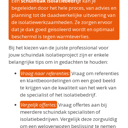
Een
schuindak isolatiebedrijf
kan je
begeleiden door het hele proces, van advies en
planning tot de daadwerkelijke uitvoering van
de isolatiewerkzaamheden. Ze zorgen ervoor
dat je dak goed geïsoleerd wordt en optimaal
beschermd is tegen warmteverlies.
Bij het kiezen van de juiste professional voor
jouw schuindak isolatieproject zijn er enkele
belangrijke tips om in gedachten te houden:
Vraag naar referenties:
Vraag om referenties
en klantbeoordelingen om een goed beeld
te krijgen van de kwaliteit van het werk van
de specialist of het isolatiebedrijf.
Vergelijk offertes:
Vraag offertes aan bij
meerdere schuindak specialisten of
isolatiebedrijven. Vergelijk deze zorgvuldig
om een weloverwogen beslissing te nemen