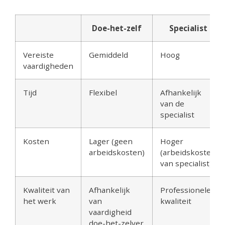
Doe-het-zelf
Specialist
Vereiste
Gemiddeld
Hoog
vaardigheden
Tijd
Flexibel
Afhankelijk
van de
specialist
Kosten
Lager (geen
Hoger
arbeidskosten)
(arbeidskosten
van specialist)
Kwaliteit van
Afhankelijk
Professionele
het werk
van
kwaliteit
vaardigheid
doe-het-zelver